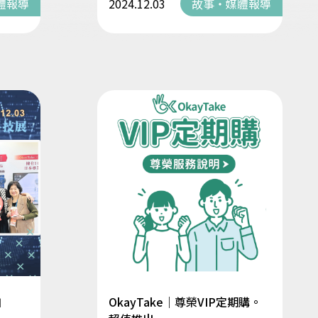
體報導
2024.12.03
故事・媒體報導
加
OkayTake｜尊榮VIP定期購。