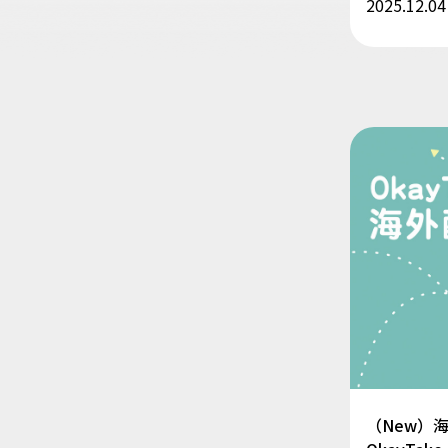
2025.12.04
（New）