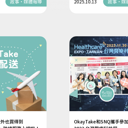
故事・媒體報導
2025.10.13
故事・媒
海外也買得到
OkayTake和SNQ攜手參