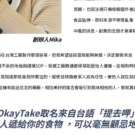
見聞，也因法規只需檢驗國外進
食品貼牌、原料來源不明等亂象
中風的消息，創業的念頭才漸漸
創辦人Mika
在台灣工廠製作那很容易，但我希望這段冒險能夠無憾。決定要與奈良「
塵不染的地板與謹慎SOP，就連工廠周邊都綠草如茵怡人優雅，從昭和時
間，我知道那就是我所嚮往的。縱使這條路被家人認為任性，被他人說在自
相信擁有如此信念的藥廠，相信美好的理念會吸引到氣味相投的人，那就算
OkayTake取名來自台語「提去呷
人遞給你的食物 ，可以毫無顧忌