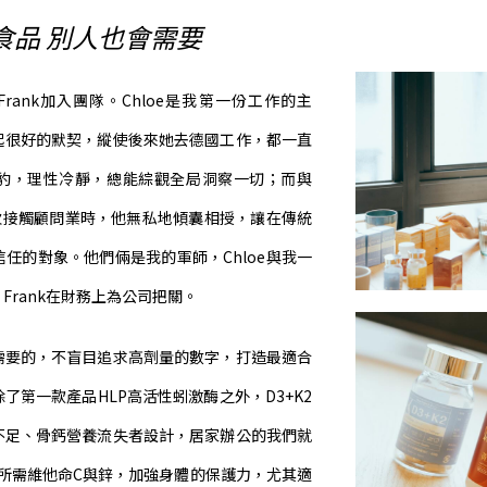
食品 別人也會需要
Frank加入團隊。Chloe是我第一份工作的主
起很好的默契，縱使後來她去德國工作，都一直
豹，理性冷靜，總能綜觀全局洞察一切；而與
一次接觸顧問業時，他無私地傾囊相授，讓在傳統
任的對象。他們倆是我的軍師，Chloe與我一
Frank在財務上為公司把關。
需要的，不盲目追求高劑量的數字，打造最適合
了第一款產品HLP高活性蚓激酶之外，D3+K2
不足、骨鈣營養流失者設計，居家辦公的我們就
每日所需維他命C與鋅，加強身體的保護力，尤其適