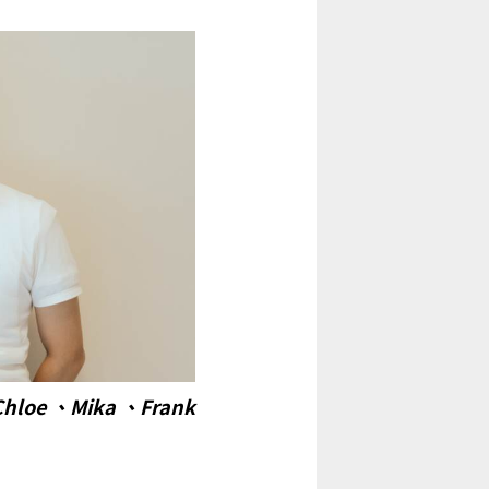
loe 、Mika 、Frank