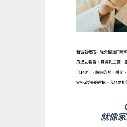
若循著老路，從外國進口原料
飛過去看看，見識到工廠一
已140年，踏進的那一瞬
WAKi製藥的震撼，我想要
就像家