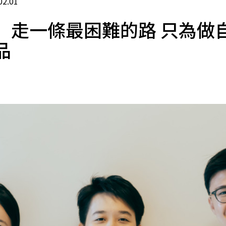
02.01
】走一條最困難的路 只為做
品